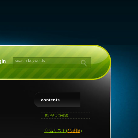
gin
contents
買い物カゴ確認
商品リスト(
品番順
)