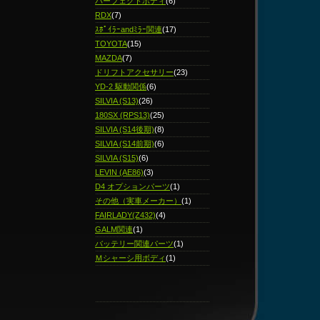
パーフェクトボディ
(6)
RDX
(7)
ｽﾎﾟｲﾗｰandﾐﾗｰ関連
(17)
TOYOTA
(15)
MAZDA
(7)
ドリフトアクセサリー
(23)
YD-2 駆動関係
(6)
SILVIA (S13)
(26)
180SX (RPS13)
(25)
SILVIA (S14後期)
(8)
SILVIA (S14前期)
(6)
SILVIA (S15)
(6)
LEVIN (AE86)
(3)
D4 オプションパーツ
(1)
その他（実車メーカー）
(1)
FAIRLADY(Z432)
(4)
GALM関連
(1)
バッテリー関連パーツ
(1)
Ｍシャーシ用ボディ
(1)