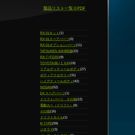
製品リスト一覧※PDF
RX-01キット
(1)
RX-01スペアパーツ
(0)
RX-01オプションパーツ
(11)
TATSUKEN-ASHI関連
(22)
RX-7 (FD3S)
(9)
TOYOTA 86 (ＺＮ6)
(19)
リアルディティールボディ
(27)
ボディアクセサリー
(31)
ハイデティールボディ
(42)
NISSAN
(52)
D4 スペアパーツ
(1)
ドリフトパーツ その他
(12)
電動カー（ドリフト）
(6)
その他
(16)
ドリフトホイル
(1)
R-TYPE
(59)
ジオラマ
(3)