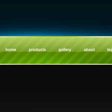
home
products
gallery
about
lo