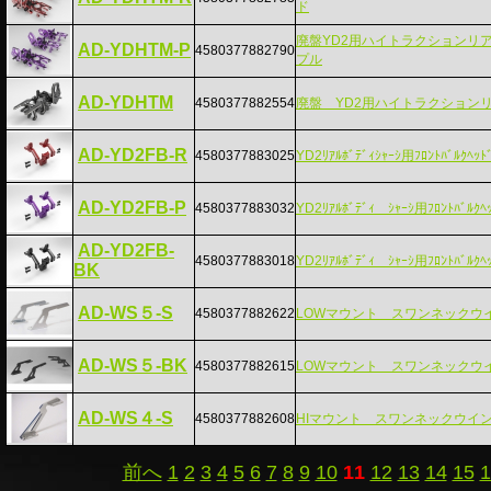
ド
廃盤YD2用ハイトラクションリ
AD-YDHTM-P
4580377882790
プル
AD-YDHTM
4580377882554
廃盤 YD2用ハイトラクション
AD-YD2FB-R
4580377883025
YD2ﾘｱﾙﾎﾞﾃﾞｨｼｬｰｼ用ﾌﾛﾝﾄﾊﾞﾙｸﾍｯ
AD-YD2FB-P
4580377883032
YD2ﾘｱﾙﾎﾞﾃﾞｨ ｼｬｰｼ用ﾌﾛﾝﾄﾊﾞﾙｸﾍ
AD-YD2FB-
4580377883018
YD2ﾘｱﾙﾎﾞﾃﾞｨ ｼｬｰｼ用ﾌﾛﾝﾄﾊﾞﾙｸﾍｯ
BK
AD-WS５-S
4580377882622
LOWマウント スワンネックウ
AD-WS５-BK
4580377882615
LOWマウント スワンネックウ
AD-WS４-S
4580377882608
HIマウント スワンネックウイ
前へ
1
2
3
4
5
6
7
8
9
10
11
12
13
14
15
1