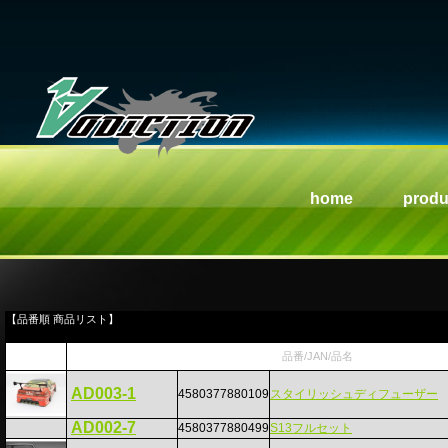
home
produ
【品番順 商品リスト】
品番/JAN/品名
AD003-1
4580377880109
スタイリッシュディフューザー
AD002-7
4580377880499
S13フルセット