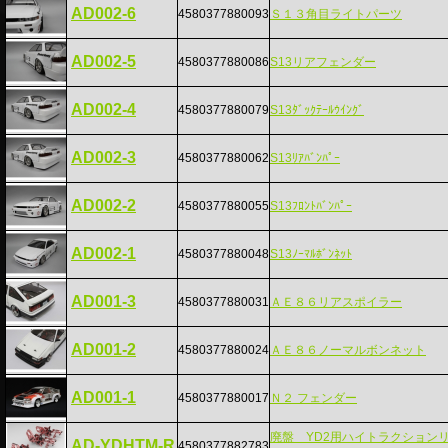
AD002-6
4580377880093
Ｓ１３角目ライトパーツ
AD002-5
4580377880086
S13リアフェンダー
AD002-4
4580377880079
S13ﾀﾞｯｸﾃｰﾙｳｲﾝｸﾞ
AD002-3
4580377880062
S13ﾘｱﾊﾞﾝﾊﾟｰ
AD002-2
4580377880055
S13ﾌﾛﾝﾄﾊﾞﾝﾊﾟｰ
AD002-1
4580377880048
S13ﾉｰﾏﾙﾎﾞﾝﾈｯﾄ
AD001-3
4580377880031
ＡＥ８６リアスポイラー
AD001-2
4580377880024
ＡＥ８６ノーマルボンネット
AD001-1
4580377880017
Ｎ２ フェンダー
廃盤 YD2用ハイトラクション
AD-YDHTM-R
4580377882783